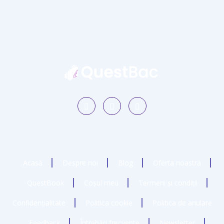
Acasă
Despre noi
Blog
Oferta noastră
QuestBook
Coșul meu
Termeni și condiții
Confidențialitate
Politica cookie
Politica de anulare
Feedback
Întrebări frecvente
Newsletter